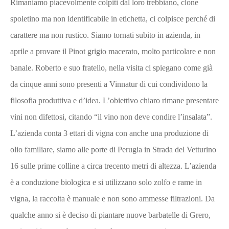
Rimaniamo piacevolmente colpiti dal loro trebbiano, clone
spoletino ma non identificabile in etichetta, ci colpisce perché di
carattere ma non rustico. Siamo tornati subito in azienda, in
aprile a provare il Pinot grigio macerato, molto particolare e non
banale. Roberto e suo fratello, nella visita ci spiegano come già
da cinque anni sono presenti a Vinnatur di cui condividono la
filosofia produttiva e d’idea. L’obiettivo chiaro rimane presentare
vini non difettosi, citando “il vino non deve condire l’insalata”.
L’azienda conta 3 ettari di vigna con anche una produzione di
olio familiare, siamo alle porte di Perugia in Strada del Vetturino
16 sulle prime colline a circa trecento metri di altezza. L’azienda
è a conduzione biologica e si utilizzano solo zolfo e rame in
vigna, la raccolta è manuale e non sono ammesse filtrazioni. Da
qualche anno si è deciso di piantare nuove barbatelle di Grero,