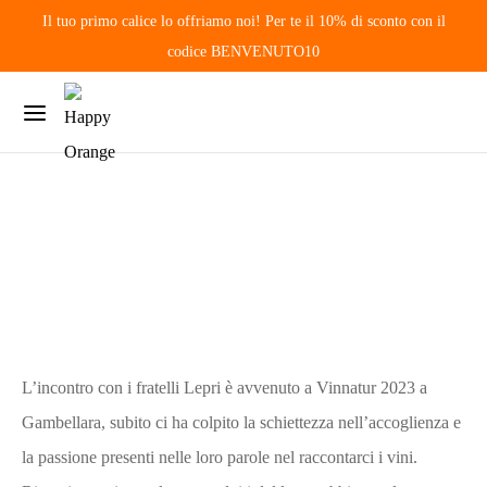
Il tuo primo calice lo offriamo noi! Per te il 10% di sconto con il
a
codice BENVENUTO10
Vinnatur
2023…
L’incontro con i fratelli Lepri è avvenuto a Vinnatur 2023 a
Gambellara, subito ci ha colpito la schiettezza nell’accoglienza e
la passione presenti nelle loro parole nel raccontarci i vini.