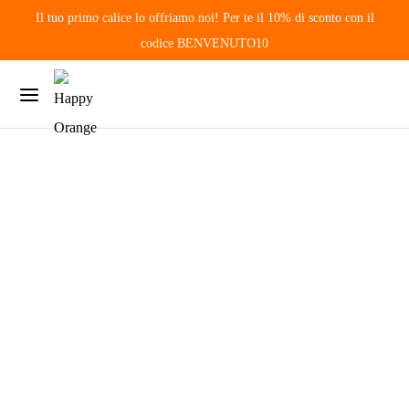
Il tuo primo calice lo offriamo noi! Per te il 10% di sconto con il
By
Riccardo
codice BENVENUTO10
on
3
Agosto
2023