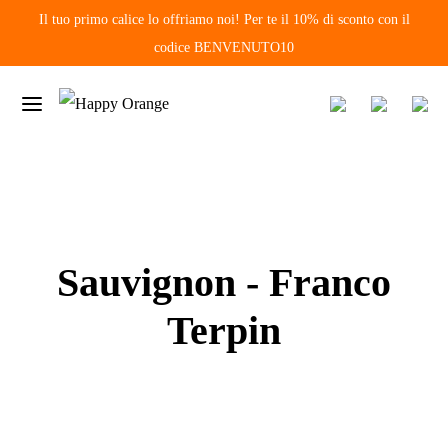
Il tuo primo calice lo offriamo noi! Per te il 10% di sconto con il
codice BENVENUTO10
Sauvignon - Franco
Terpin