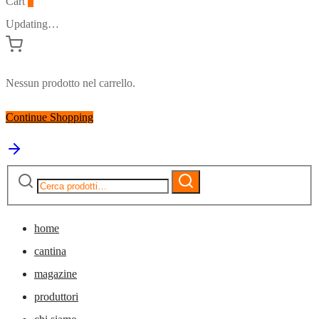
Cart
0
Updating…
Nessun prodotto nel carrello.
Continue Shopping
Cerca:
Cerca
home
cantina
magazine
produttori