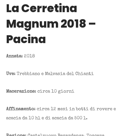
La Cerretina
Magnum 2018 –
Pacina
Annata
: 2018
Uve
: Trebbiano e Malvasia del Chianti
Macerazione
: circa 10 giorni
Affinamento
: circa 12 mesi in botti di rovere e
acacia da 10 hl e di acacia da 500 l.
Regione
: Castelnuovo Berardenga, Toscana