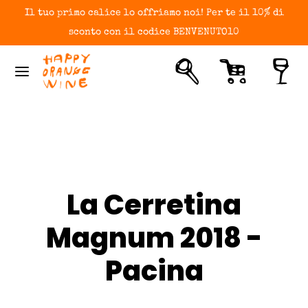
Il tuo primo calice lo offriamo noi! Per te il 10% di
sconto con il codice BENVENUTO10
La Cerretina
Magnum 2018 -
Pacina