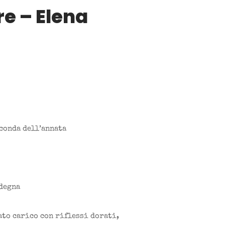
re – Elena
econda dell’annata
rdegna
ato carico con riflessi dorati,