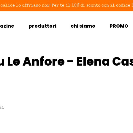
 calice lo offriamo noi! Per te il 10% di sconto con il codic
azine
produttori
chi siamo
PROMO
u Le Anfore - Elena Ca
ei