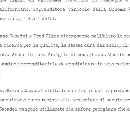
ano, figlio di agronomo, cresciuto in campagna e
californiano, imprenditore vinicolo della Sonoma 
ncesi negli Stati Uniti.
ano Casadei e Fred Cline riconoscono nell’altro lo st
sa ricerca per la qualità, la stessa cura dei suoli, il 
età. Anche le loro famiglie si somigliano. Quella 
cammino imprenditoriale da condividere in toto parla
.
n, Stefano Casadei visita le cantine in cui si produce
onquistato e non resiste alla tentazione di acquistar
Casadei vengono utilizzate sia anfore georgiane che a