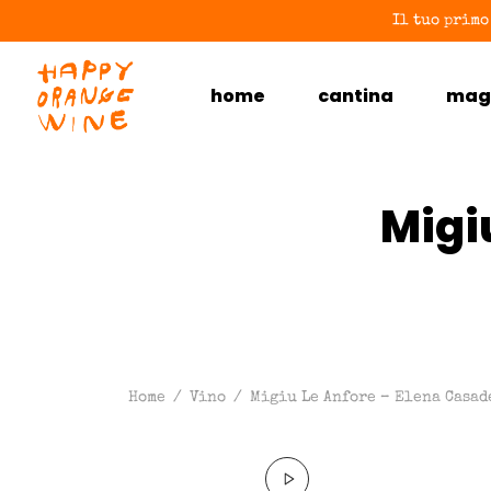
Il tuo primo
home
cantina
mag
Migi
Home
/
Vino
/
Migiu Le Anfore – Elena Casad