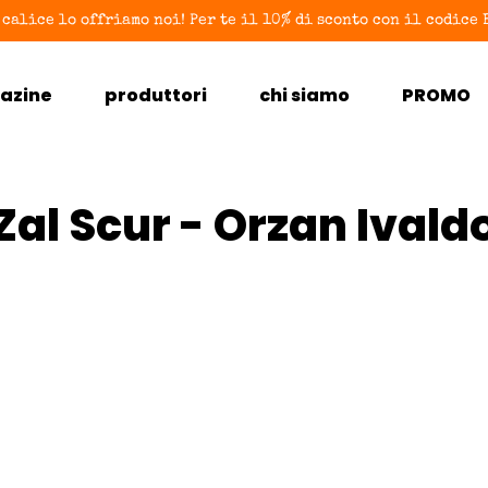
 calice lo offriamo noi! Per te il 10% di sconto con il codic
azine
produttori
chi siamo
PROMO
Zal Scur - Orzan Ivald