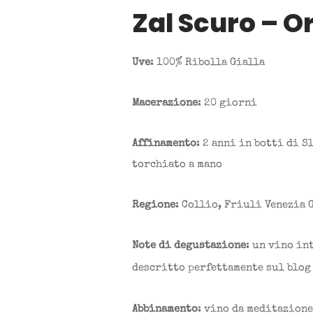
Zal Scuro – O
Uve
: 100% Ribolla Gialla
Macerazione
: 20 giorni
Affinamento
: 2 anni in botti di S
torchiato a mano
Regione
: Collio, Friuli Venezia 
Note di degustazione
: un vino in
descritto perfettamente sul blog 
Abbinamento
: vino da meditazione