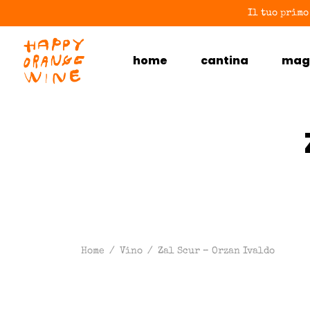
Il tuo primo
home
cantina
mag
Home
/
Vino
/
Zal Scur – Orzan Ivaldo