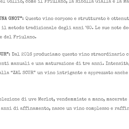
el Collio, come il Friulano, la Ribolla Gialla e la M
UNA GNOT”
: Questo vino corposo e strutturato è ottenu
 il metodo tradizionale degli anni ’60. Le sue note de
e del Friulano.
CUR”
: Dal 2016 produciamo questo vino straordinario 
nti manuali e una maturazione di tre anni. Intensità,
alla “ZAL SCUR” un vino intrigante e apprezzato anche
selezione di uve Merlot, vendemmiate a mano, macerate 
 anni di affinamento, nasce un vino complesso e raffi