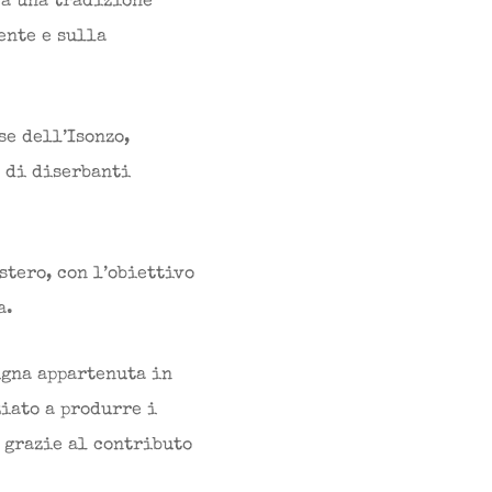
va una tradizione
ente e sulla
se dell’Isonzo,
o di diserbanti
stero, con l’obiettivo
a.
igna appartenuta in
ziato a produrre i
 grazie al contributo