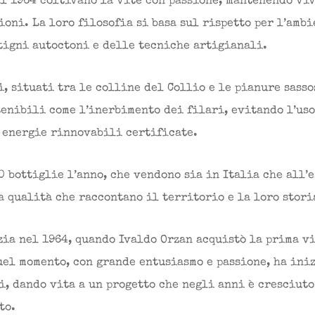
al 1964 coltivano la vite con passione, mantenendo vi
oni. La loro filosofia si basa sul rispetto per l’ambi
tigni autoctoni e delle tecniche artigianali.
i, situati tra le colline del Collio e le pianure sasso
tenibili come l’inerbimento dei filari, evitando l’us
 energie rinnovabili certificate.
 bottiglie l’anno, che vendono sia in Italia che all’e
a qualità che raccontano il territorio e la loro stori
zia nel 1964, quando Ivaldo Orzan acquistò la prima v
uel momento, con grande entusiasmo e passione, ha ini
, dando vita a un progetto che negli anni è cresciuto
to.