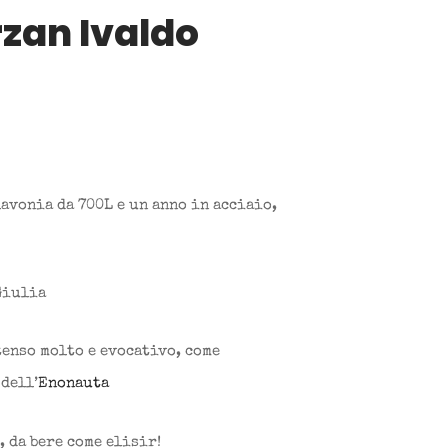
rzan Ivaldo
lavonia da 700L e un anno in acciaio,
Giulia
tenso molto e evocativo, come
dell’
Enonauta
, da bere come elisir!