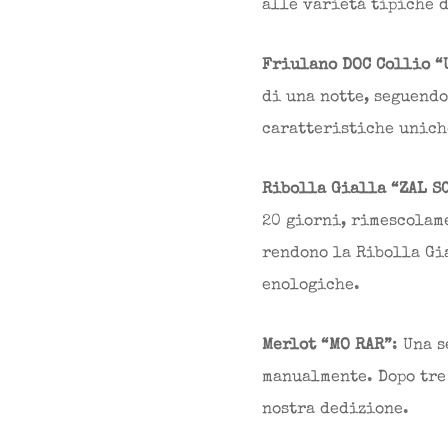
alle varietà tipiche d
Friulano DOC Collio “
di una notte, seguendo
caratteristiche unich
Ribolla Gialla “ZAL S
20 giorni, rimescolame
rendono la Ribolla Gi
enologiche.
Merlot “MO RAR”
: Una 
manualmente. Dopo tre
nostra dedizione.