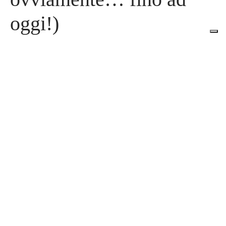
oggi!)
7 Agosto 2026
Prima di passare alla nostra classifica, facciamo una breve ma
doverosa chiarezza. Anche se ormai qu…
Georgia la culla del vino