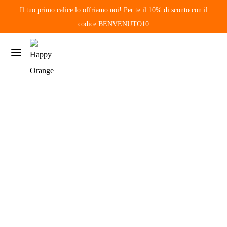
By
Il tuo primo calice lo offriamo noi! Per te il 10% di sconto con il
Happy
Orange
codice BENVENUTO10
on
21
Dicembre
2023